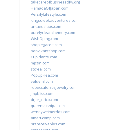
takecareofbusinessdfw.org
HamadaOfJapan.com
VersifyLifestyle.com
kingscreekadventures.com
antaeuslabs.com
purelycleanchemdry.com
WishOping.com
shoplegacee.com
bonvivantshop.com
CupPlante.com
mpzin.com
stcreal.com
PopUpFlea.com
valueml.com
rebeccatorresjewelry.com
jmpbliss.com
drjorgerico.com
queensushipa.com
wendyweimerdds.com
ameri-camp.com
hrsreceivables.com