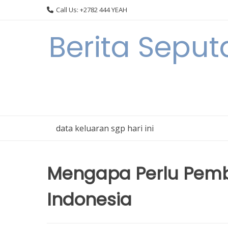
Skip
Call Us: +2782 444 YEAH
to
content
Berita Sepu
data keluaran sgp hari ini
Mengapa Perlu Pem
Indonesia