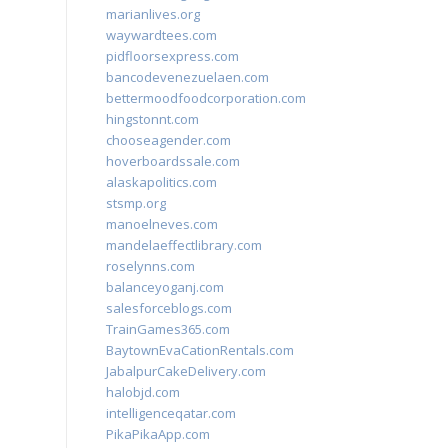
marianlives.org
waywardtees.com
pidfloorsexpress.com
bancodevenezuelaen.com
bettermoodfoodcorporation.com
hingstonnt.com
chooseagender.com
hoverboardssale.com
alaskapolitics.com
stsmp.org
manoelneves.com
mandelaeffectlibrary.com
roselynns.com
balanceyoganj.com
salesforceblogs.com
TrainGames365.com
BaytownEvaCationRentals.com
JabalpurCakeDelivery.com
halobjd.com
intelligenceqatar.com
PikaPikaApp.com