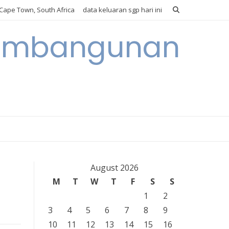
Cape Town, South Africa
data keluaran sgp hari ini
 Pembangunan
August 2026
M
T
W
T
F
S
S
1
2
3
4
5
6
7
8
9
10
11
12
13
14
15
16