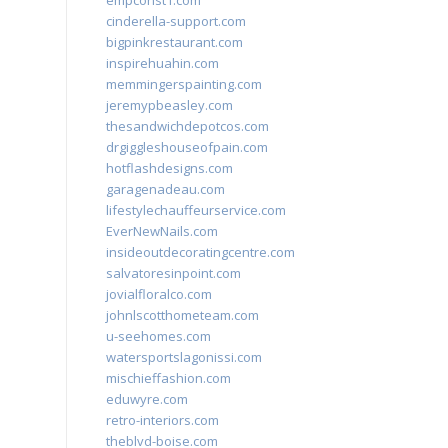
empconst1.com
cinderella-support.com
bigpinkrestaurant.com
inspirehuahin.com
memmingerspainting.com
jeremypbeasley.com
thesandwichdepotcos.com
drgiggleshouseofpain.com
hotflashdesigns.com
garagenadeau.com
lifestylechauffeurservice.com
EverNewNails.com
insideoutdecoratingcentre.com
salvatoresinpoint.com
jovialfloralco.com
johnlscotthometeam.com
u-seehomes.com
watersportslagonissi.com
mischieffashion.com
eduwyre.com
retro-interiors.com
theblvd-boise.com