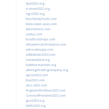
fpet2023.org
e-smart2022.org
ngrc2022.org
leesfamilyfoods.com
lewis-lewis-cpas.com
eleontennis.com
cyetus.com
bradfordshops.com
almadenranchsanjose.com
advocatevijay.com
adlibilimler2023.com
naswwebed.org
balithut-manado.org
alteregotradingcompany.org
aprce2022.com
ibie2022.com
sbcc-2022.com
AngolaOilAndGas2022.com
Convoy4Freedom2022.com
grur2023.org
hkhk2023.org